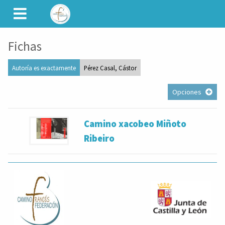
CAMINET
Fichas
Autoría es exactamente
Pérez Casal, Cástor
Opciones
Camino xacobeo Miñoto
Ribeiro