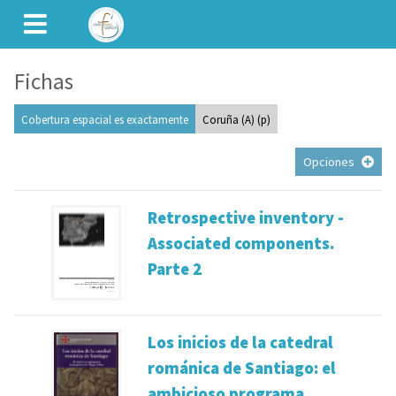
CAMINET
Fichas
Cobertura espacial es exactamente
Coruña (A) (p)
Opciones
Retrospective inventory -
Associated components.
Parte 2
Los inicios de la catedral
románica de Santiago: el
ambicioso programa