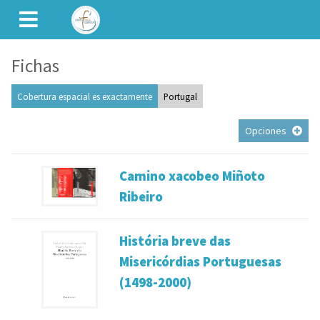
CAMINET
Fichas
Cobertura espacial es exactamente
Portugal
Opciones
Camino xacobeo Miñoto
Ribeiro
História breve das
Misericórdias Portuguesas
(1498-2000)