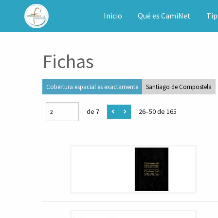
CAMINET
Inicio
Qué es CamiNet
Tip
Fichas
Cobertura espacial es exactamente
Santiago de Compostela
de 7
26–50 de 165