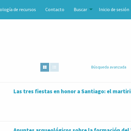
ología de recursos
Contacto
Buscar
Inicio de sesión
Búsqueda avanzada
Las tres fiestas en honor a Santiago: el martirio
Apuntes arqueológicos sobre la formación del 