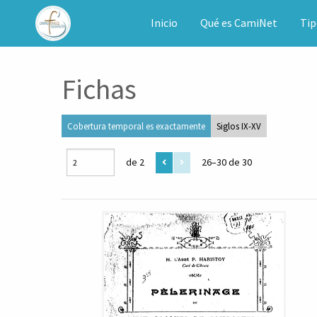
CAMINET
Inicio
Qué es CamiNet
Tip
Fichas
Cobertura temporal es exactamente
Siglos IX-XV
de 2
26–30 de 30