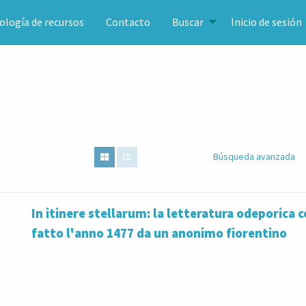
ología de recursos
Contacto
Buscar
Inicio de sesión
Búsqueda avanzada
In itinere stellarum: la letteratura odeporica c
fatto l'anno 1477 da un anonimo fiorentino