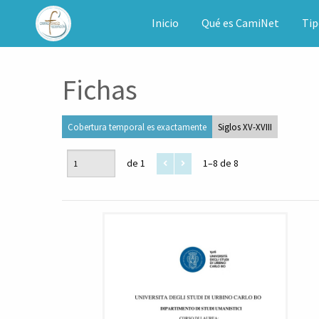
CAMINET
Inicio
Qué es CamiNet
Tip
Fichas
Cobertura temporal es exactamente
Siglos XV-XVIII
de 1
1–8 de 8