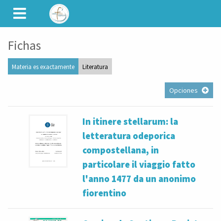
CAMINET
Fichas
Materia es exactamente
Literatura
Opciones
In itinere stellarum: la
letteratura odeporica
compostellana, in
particolare il viaggio fatto
l'anno 1477 da un anonimo
fiorentino