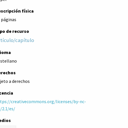
scripción física
 páginas
po de recurso
tículo/capítulo
dioma
stellano
erechos
jeto a derechos
cencia
tps://creativecommons.org/licenses/by-nc-
/2.1/es/
edios