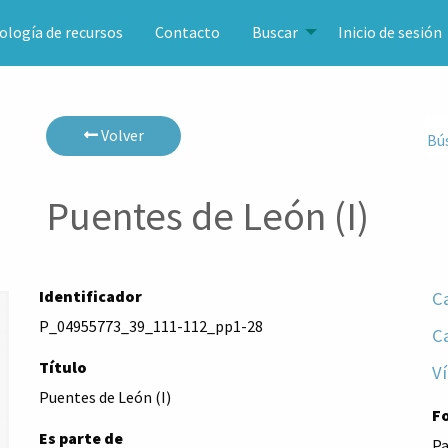
ología de recursos
Contacto
Buscar
Inicio de sesión
Volver
Bú
Puentes de León (I)
Identificador
C
P_04955773_39_111-112_pp1-28
C
Título
Ví
Puentes de León (I)
F
Es parte de
Pa