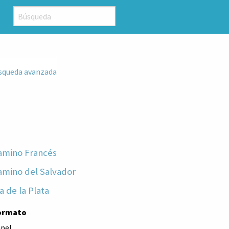
squeda avanzada
amino Francés
amino del Salvador
a de la Plata
ormato
pel