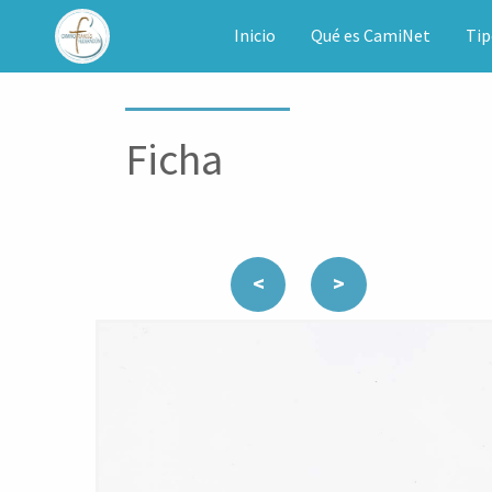
CAMINET
Inicio
Qué es CamiNet
Tip
Ficha
<
>