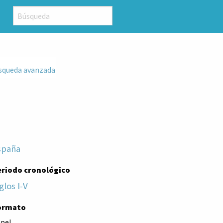
squeda avanzada
spaña
eriodo cronológico
glos I-V
ormato
pel