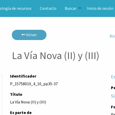
ología de recursos
Contacto
Buscar
Inicio de sesión
Volver
Bú
La Vía Nova (II) y (III)
Identificador
E
P_1575801X_4_10_pp35-37
P
Título
Si
La Vía Nova (II) y (III)
F
Es parte de
Pa