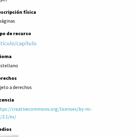
scripción física
páginas
po de recurso
tículo/capítulo
dioma
stellano
erechos
jeto a derechos
cencia
tps://creativecommons.org/licenses/by-nc-
/2.1/es/
edios