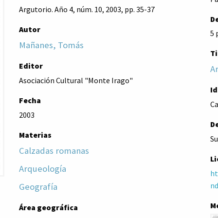
Argutorio. Año 4, núm. 10, 2003, pp. 35-37
De
Autor
5 
Mañanes, Tomás
Ti
Editor
Ar
Asociación Cultural "Monte Irago"
I
Fecha
Ca
2003
D
Materias
Su
Calzadas romanas
Li
Arqueología
ht
nd
Geografía
M
Área geográfica