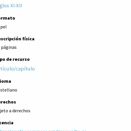
glos XI-XII
ormato
pel
scripción física
 páginas
po de recurso
tículo/capítulo
dioma
stellano
erechos
jeto a derechos
cencia