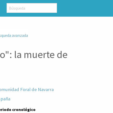
squeda avanzada
o": la muerte de
omunidad Foral de Navarra
spaña
eriodo cronológico