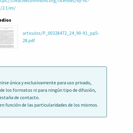
tps://creativecommons.org/licenses/by-nc-
/2.1/es/
edios
articulos/P_00328472_24_90-91_pp5-
28.pdf
irse única y exclusivamente para uso privado,
de los formatos ni para ningún tipo de difusión,
pestaña de contacto.
 función de las particularidades de los mismos.