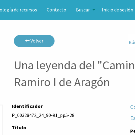
ología de recursos
Contacto
Buscar
Inicio de sesión
Volver
Bú
Una leyenda del "Camin
Ramiro I de Aragón
Identificador
C
P_00328472_24_90-91_pp5-28
E
Título
P