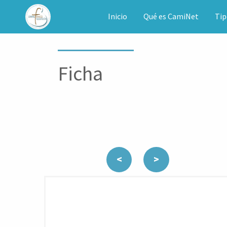
CAMINET
Inicio
Qué es CamiNet
Tip
Ficha
<
>