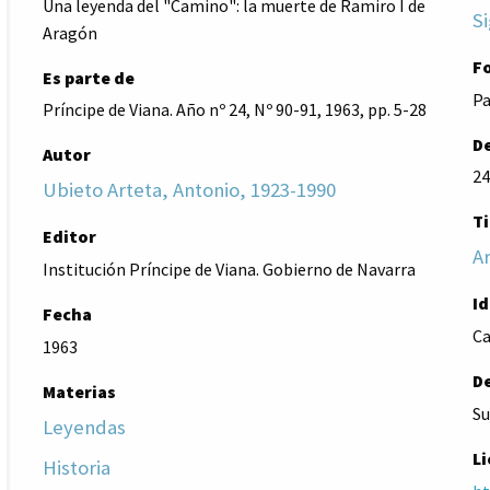
Una leyenda del "Camino": la muerte de Ramiro I de
Si
Aragón
F
Es parte de
Pa
Príncipe de Viana. Año nº 24, Nº 90-91, 1963, pp. 5-28
De
Autor
24
Ubieto Arteta, Antonio, 1923-1990
Ti
Editor
Ar
Institución Príncipe de Viana. Gobierno de Navarra
I
Fecha
Ca
1963
D
Materias
Su
Leyendas
Li
Historia