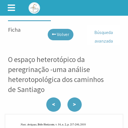
CAMINET
Ficha
Búsqueda
Volver
avanzada
O espaço heterotópico da
peregrinação -uma análise
heterotopológica dos caminhos
de Santiago
<
>