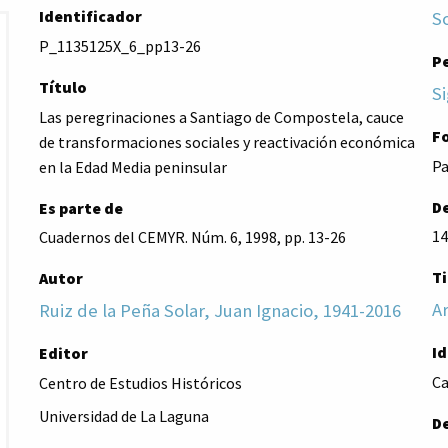
Identificador
S
P_1135125X_6_pp13-26
P
Título
Si
Las peregrinaciones a Santiago de Compostela, cauce
F
de transformaciones sociales y reactivación económica
Pa
en la Edad Media peninsular
De
Es parte de
14
Cuadernos del CEMYR. Núm. 6, 1998, pp. 13-26
Ti
Autor
Ar
Ruiz de la Peña Solar, Juan Ignacio, 1941-2016
I
Editor
Ca
Centro de Estudios Históricos
Universidad de La Laguna
D