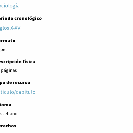
ociología
eriodo cronológico
glos X-XV
ormato
pel
scripción física
 páginas
po de recurso
tículo/capítulo
dioma
stellano
erechos