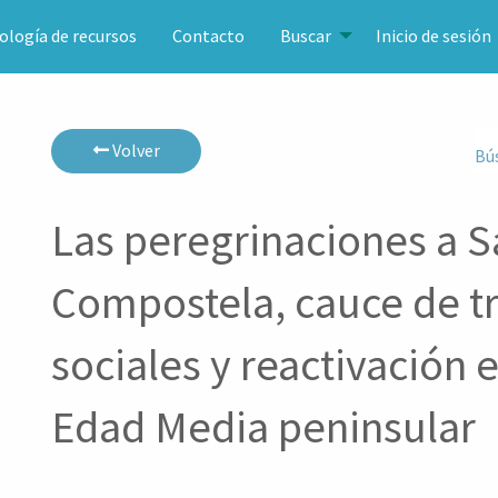
ología de recursos
Contacto
Buscar
Inicio de sesión
Volver
Bú
Las peregrinaciones a S
Compostela, cauce de t
sociales y reactivación
Edad Media peninsular