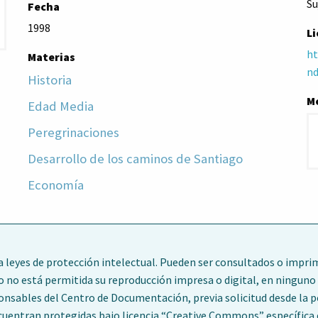
Su
Fecha
1998
Li
ht
Materias
nd
Historia
M
Edad Media
Peregrinaciones
Desarrollo de los caminos de Santiago
Economía
leyes de protección intelectual. Pueden ser consultados o imprim
o no está permitida su reproducción impresa o digital, en ninguno 
ponsables del Centro de Documentación, previa solicitud desde la 
entran protegidas bajo licencia “Creative Commons” específica en