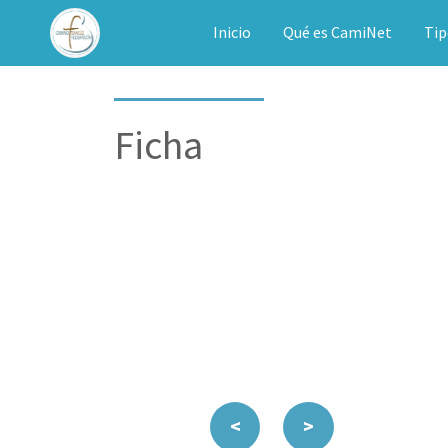
CAMINET
Inicio
Qué es CamiNet
Tip
Ficha
<
>