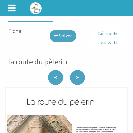
CAMINET
Ficha
Búsqueda
Volver
avanzada
la route du pèlerin
<
>