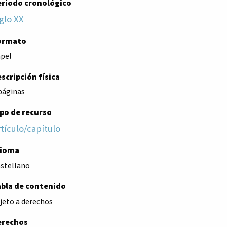
eriodo cronológico
glo XX
ormato
pel
scripción física
páginas
po de recurso
tículo/capítulo
dioma
stellano
abla de contenido
jeto a derechos
erechos