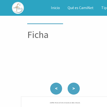
CAMINET
Inicio
Qué es CamiNet
Tip
Ficha
<
>