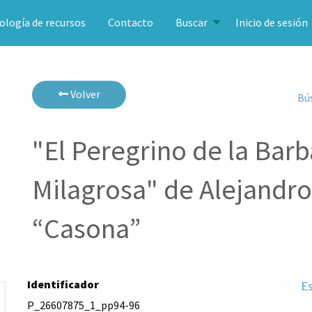
ología de recursos
Contacto
Buscar
Inicio de sesión
Volver
Bú
"El Peregrino de la Bar
Milagrosa" de Alejandro
“Casona”
Identificador
E
P_26607875_1_pp94-96