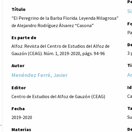
P
Título
Si
"El Peregrino de la Barba Florida. Leyenda Milagrosa"
F
de Alejandro Rodríguez Álvarez “Casona”
Pa
Es parte de
De
Alfoz: Revista del Centro de Estudios del Alfoz de
3 
Gauzón (CEAG). Núm. 1, 2019-2020, págs. 94-96
Ti
Autor
Ar
Menéndez Ferré, Javier
I
Editor
Ca
Centro de Estudios del Alfoz de Gauzón (CEAG)
T
Fecha
Su
2019-2020
D
Materias