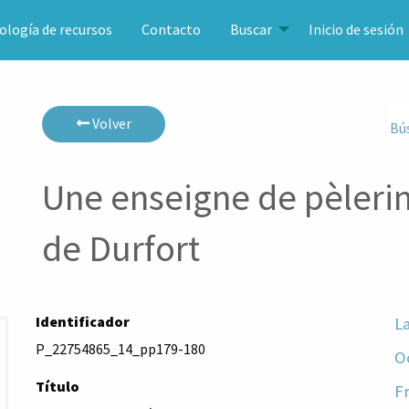
ología de recursos
Contacto
Buscar
Inicio de sesión
Volver
Bú
Une enseigne de pèlerin
de Durfort
Identificador
L
P_22754865_14_pp179-180
O
Título
F