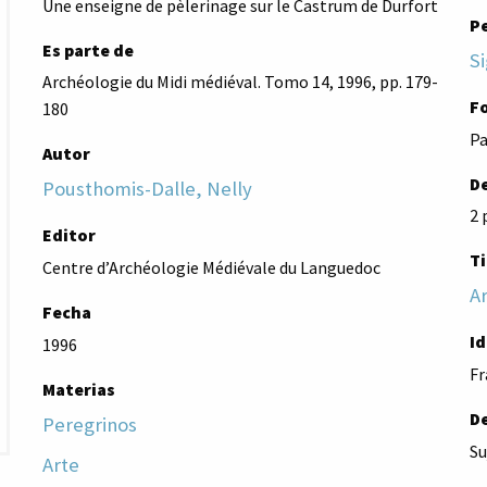
Une enseigne de pèlerinage sur le Castrum de Durfort
P
Es parte de
Si
Archéologie du Midi médiéval. Tomo 14, 1996, pp. 179-
F
180
Pa
Autor
De
Pousthomis-Dalle, Nelly
2 
Editor
Ti
Centre d’Archéologie Médiévale du Languedoc
Ar
Fecha
I
1996
Fr
Materias
D
Peregrinos
Su
Arte