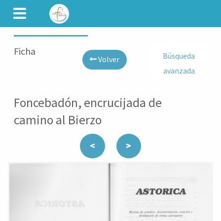
CAMINET
Ficha
Búsqueda
Volver
avanzada
Foncebadón, encrucijada de
camino al Bierzo
<
>