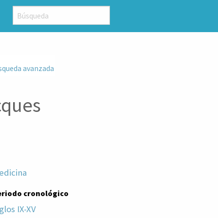
squeda avanzada
cques
edicina
eriodo cronológico
glos IX-XV