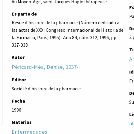
Au Moyen-Âge, saint Jacques Hagiothérapeute
F
Es parte de
Pa
Revue d'histoire de la pharmacie (Número dedicado a
De
las actas de XXXI Congreso Internacional de Historia de
2 
la Farmacia, París, 1995) . Año 84, núm. 312, 1996, pp.
337-338
Ti
Autor
Ar
Péricard-Méa, Denise, 1937-
I
Editor
Fr
Société d'histoire de la pharmacie
D
Fecha
Su
1996
Li
Materias
ht
Enfermedades