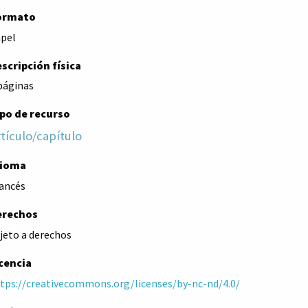
ormato
pel
scripción física
páginas
po de recurso
tículo/capítulo
dioma
ancés
erechos
jeto a derechos
cencia
tps://creativecommons.org/licenses/by-nc-nd/4.0/