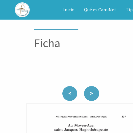
CAMINET
Inicio
Qué es CamiNet
Tip
Ficha
<
>