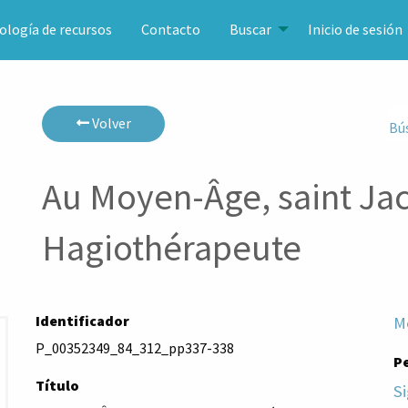
ología de recursos
Contacto
Buscar
Inicio de sesión
Volver
Bú
Au Moyen-Âge, saint Ja
Hagiothérapeute
Identificador
M
P_00352349_84_312_pp337-338
P
Título
Si