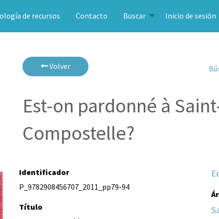
ología de recursos
Contacto
Buscar
Inicio de sesión
Volver
Bú
Est-on pardonné à Sain
Compostelle?
Identificador
E
P_9782908456707_2011_pp79-94
Á
Título
S