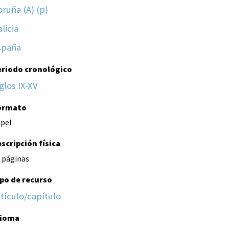
ruña (A) (p)
licia
spaña
eriodo cronológico
glos IX-XV
ormato
pel
scripción física
 páginas
po de recurso
tículo/capítulo
dioma