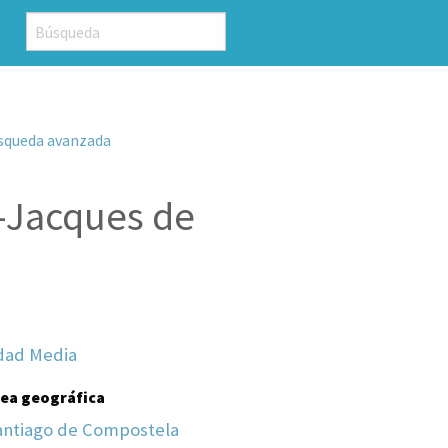
squeda avanzada
t-Jacques de
dad Media
rea geográfica
antiago de Compostela