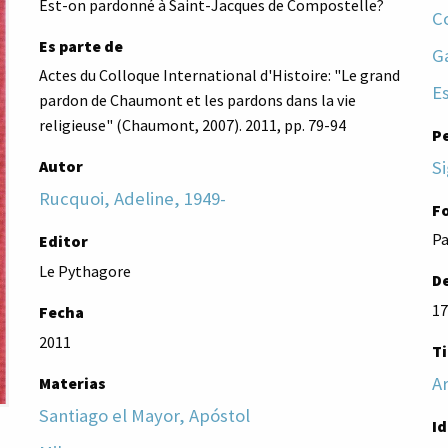
Est-on pardonné à Saint-Jacques de Compostelle?
Co
Es parte de
Ga
Actes du Colloque International d'Histoire: "Le grand
E
pardon de Chaumont et les pardons dans la vie
religieuse" (Chaumont, 2007). 2011, pp. 79-94
P
Si
Autor
Rucquoi, Adeline, 1949-
F
Pa
Editor
Le Pythagore
De
17
Fecha
2011
Ti
Ar
Materias
Santiago el Mayor, Apóstol
I