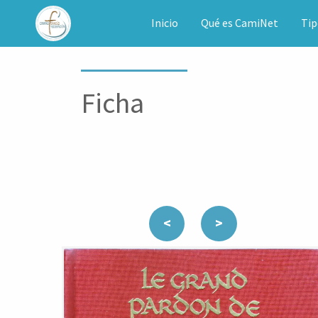
CAMINET
Inicio
Qué es CamiNet
Tip
Ficha
<
>