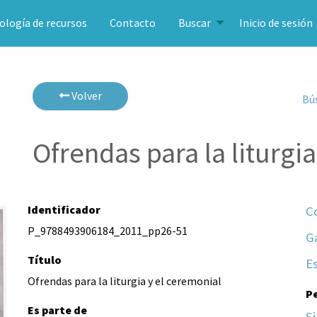
ología de recursos
Contacto
Buscar
Inicio de sesión
Volver
Bú
Ofrendas para la liturgi
Identificador
Co
P_9788493906184_2011_pp26-51
Ga
Título
E
Ofrendas para la liturgia y el ceremonial
P
Es parte de
Si