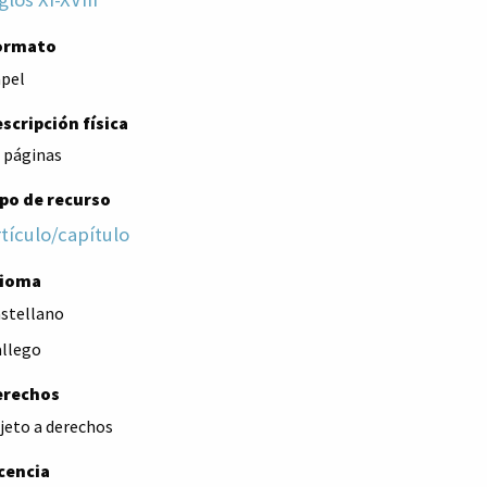
ormato
pel
scripción física
 páginas
po de recurso
tículo/capítulo
dioma
stellano
llego
erechos
jeto a derechos
cencia