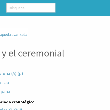
squeda avanzada
a y el ceremonial
ruña (A) (p)
licia
spaña
eriodo cronológico
glos XI-XVIII