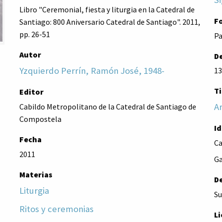
Libro "Ceremonial, fiesta y liturgia en la Catedral de
F
Santiago: 800 Aniversario Catedral de Santiago". 2011,
pp. 26-51
Pa
Autor
De
Yzquierdo Perrín, Ramón José, 1948-
13
Ti
Editor
Ar
Cabildo Metropolitano de la Catedral de Santiago de
Compostela
I
Fecha
Ca
2011
Ga
Materias
D
Liturgia
Su
Ritos y ceremonias
Li