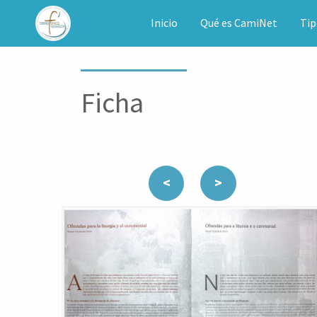
CAMINET
Inicio
Qué es CamiNet
Tip
Ficha
<
>