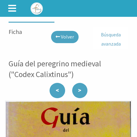
CAMINET
Ficha
Búsqueda
Volver
avanzada
Guía del peregrino medieval
("Codex Calixtinus")
<
>