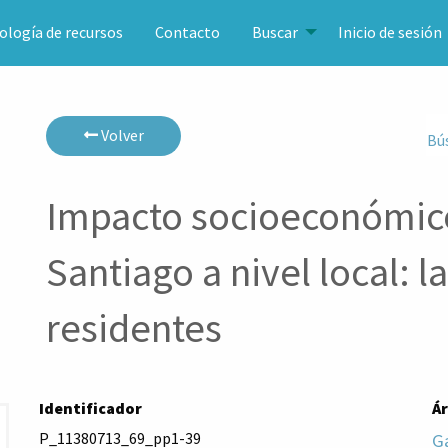
ología de recursos
Contacto
Buscar
Inicio de sesión
Volver
Bú
Impacto socioeconómic
Santiago a nivel local: l
residentes
Identificador
Á
P_11380713_69_pp1-39
Ga