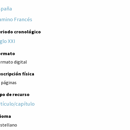
spaña
amino Francés
eriodo cronológico
glo XXI
ormato
rmato digital
scripción física
 páginas
po de recurso
tículo/capítulo
dioma
stellano