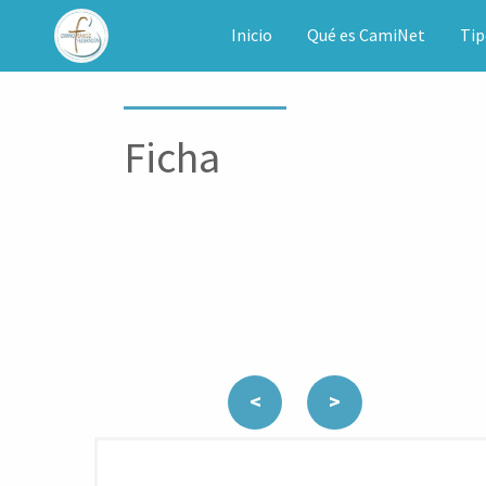
CAMINET
Inicio
Qué es CamiNet
Tip
Ficha
<
>