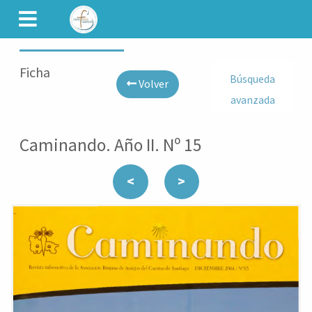
CAMINET
Ficha
Búsqueda
Volver
avanzada
Caminando. Año II. Nº 15
<
>