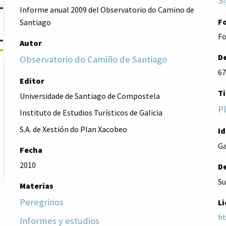
Si
Informe anual 2009 del Observatorio do Camino de
F
Santiago
Fo
Autor
De
Observatorio do Camiño de Santiago
67
Editor
Ti
Universidade de Santiago de Compostela
P
Instituto de Estudios Turísticos de Galicia
S.A. de Xestión do Plan Xacobeo
I
Ga
Fecha
2010
D
Su
Materias
Peregrinos
Li
ht
Informes y estudios