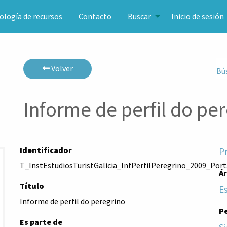
ología de recursos
Contacto
Buscar
Inicio de sesión
Volver
Bú
Informe de perfil do pe
Identificador
P
T_InstEstudiosTuristGalicia_InfPerfilPeregrino_2009_Po
Á
Título
E
Informe de perfil do peregrino
P
Es parte de