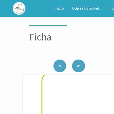
CAMINET
Inicio
Qué es CamiNet
Tip
Ficha
<
>