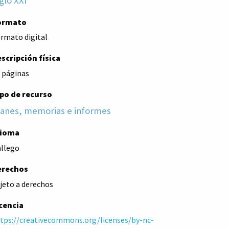
glo XXI
ormato
rmato digital
scripción física
 páginas
po de recurso
lanes, memorias e informes
dioma
llego
erechos
jeto a derechos
cencia
tps://creativecommons.org/licenses/by-nc-