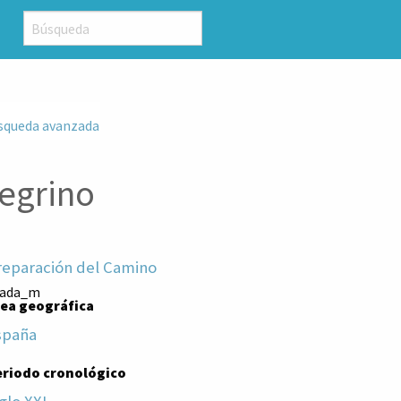
squeda avanzada
regrino
reparación del Camino
rtada_m
rea geográfica
spaña
eriodo cronológico