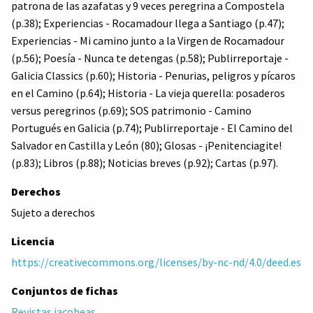
patrona de las azafatas y 9 veces peregrina a Compostela
(p.38); Experiencias - Rocamadour llega a Santiago (p.47);
Experiencias - Mi camino junto a la Virgen de Rocamadour
(p.56); Poesía - Nunca te detengas (p.58); Publirreportaje -
Galicia Classics (p.60); Historia - Penurias, peligros y pícaros
en el Camino (p.64); Historia - La vieja querella: posaderos
versus peregrinos (p.69); SOS patrimonio - Camino
Portugués en Galicia (p.74); Publirreportaje - El Camino del
Salvador en Castilla y León (80); Glosas - ¡Penitenciagite!
(p.83); Libros (p.88); Noticias breves (p.92); Cartas (p.97).
Derechos
Sujeto a derechos
Licencia
https://creativecommons.org/licenses/by-nc-nd/4.0/deed.es
Conjuntos de fichas
Revistas jacobeas