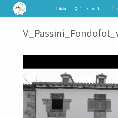
CAMINET
Inicio
Qué es CamiNet
Tip
V_Passini_Fondofot