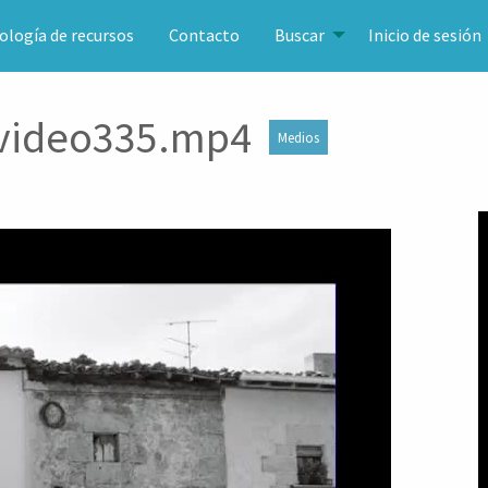
ología de recursos
Contacto
Buscar
Inicio de sesión
_video335.mp4
Medios